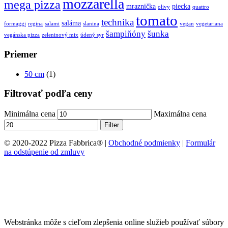
mozzarella
mega pizza
mraznička
piecka
olivy
quattro
tomato
technika
saláma
formaggi
regina
salami
slanina
vegan
vegetariana
šampiňóny
šunka
vegánska pizza
zeleninový mix
údený syr
Priemer
50 cm
(1)
Filtrovať podľa ceny
Minimálna cena
Maximálna cena
Filter
© 2020-2022 Pizza Fabbrica
® |
Obchodné podmienky
|
Formulár
na odstúpenie od zmluvy
Webstránka môže s cieľom zlepšenia online služieb používať súbory