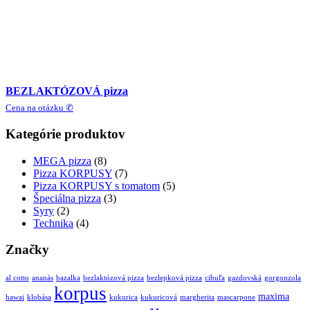
BEZLAKTÓZOVÁ pizza
Cena na otázku ✆
Kategórie produktov
MEGA pizza
(8)
Pizza KORPUSY
(7)
Pizza KORPUSY s tomatom
(5)
Špeciálna pizza
(3)
Syry
(2)
Technika
(4)
Značky
al cotto
ananás
bazalka
bezlaktózová pizza
bezlepková pizza
cibuľa
gazdovská
gorgonzola
korpus
maxima
hawai
klobása
kukurica
kukuricová
margherita
mascarpone